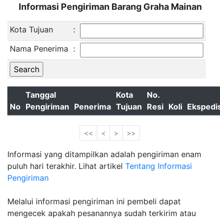
Informasi Pengiriman Barang Graha Mainan
Kota Tujuan
:
Nama Penerima
:
Tanggal
Kota
No.
No
Pengiriman
Penerima
Tujuan
Resi
Koli
Ekspedis
<<
<
>
>>
Informasi yang ditampilkan adalah pengiriman enam
puluh hari terakhir. Lihat artikel
Tentang Informasi
Pengiriman
Melalui informasi pengiriman ini pembeli dapat
mengecek apakah pesanannya sudah terkirim atau