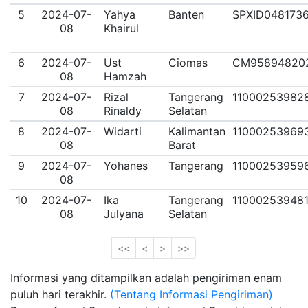
5
2024-07-
Yahya
Banten
SPXID048173
08
Khairul
6
2024-07-
Ust
Ciomas
CM95894820
08
Hamzah
7
2024-07-
Rizal
Tangerang
11000253982
08
Rinaldy
Selatan
8
2024-07-
Widarti
Kalimantan
11000253969
08
Barat
9
2024-07-
Yohanes
Tangerang
11000253959
08
10
2024-07-
Ika
Tangerang
11000253948
08
Julyana
Selatan
<<
<
>
>>
Informasi yang ditampilkan adalah pengiriman enam
puluh hari terakhir.
(Tentang Informasi Pengiriman)