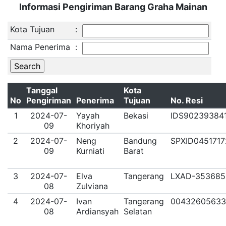
Informasi Pengiriman Barang Graha Mainan
Kota Tujuan
:
Nama Penerima
:
Tanggal
Kota
No
Pengiriman
Penerima
Tujuan
No. Resi
1
2024-07-
Yayah
Bekasi
IDS90239384
09
Khoriyah
2
2024-07-
Neng
Bandung
SPXID045171
09
Kurniati
Barat
3
2024-07-
Elva
Tangerang
LXAD-353685
08
Zulviana
4
2024-07-
Ivan
Tangerang
00432605633
08
Ardiansyah
Selatan