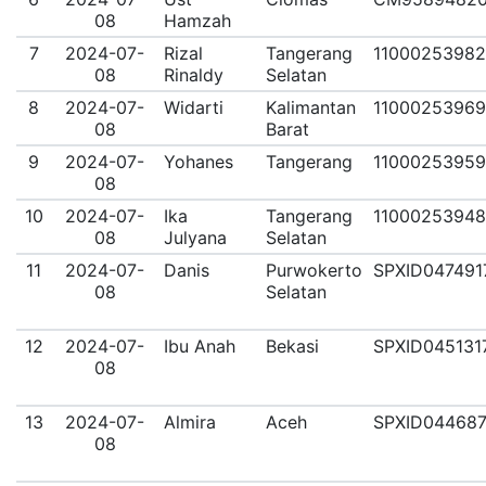
08
Hamzah
7
2024-07-
Rizal
Tangerang
1100025398
08
Rinaldy
Selatan
8
2024-07-
Widarti
Kalimantan
1100025396
08
Barat
9
2024-07-
Yohanes
Tangerang
1100025395
08
10
2024-07-
Ika
Tangerang
11000253948
08
Julyana
Selatan
11
2024-07-
Danis
Purwokerto
SPXID047491
08
Selatan
12
2024-07-
Ibu Anah
Bekasi
SPXID045131
08
13
2024-07-
Almira
Aceh
SPXID044687
08