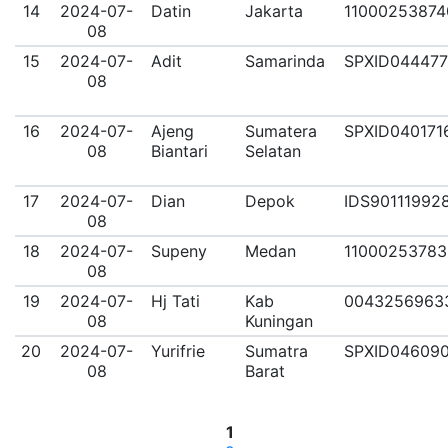
14
2024-07-
Datin
Jakarta
11000253874
08
15
2024-07-
Adit
Samarinda
SPXID044477
08
16
2024-07-
Ajeng
Sumatera
SPXID040171
08
Biantari
Selatan
17
2024-07-
Dian
Depok
IDS90111992
08
18
2024-07-
Supeny
Medan
1100025378
08
19
2024-07-
Hj Tati
Kab
0043256963
08
Kuningan
20
2024-07-
Yurifrie
Sumatra
SPXID04609
08
Barat
1