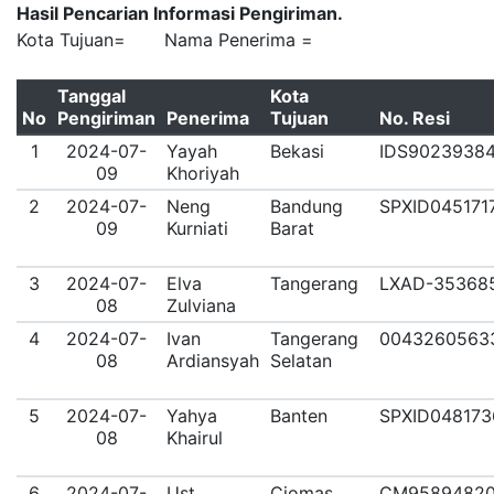
Hasil Pencarian Informasi Pengiriman.
Kota Tujuan= Nama Penerima =
Tanggal
Kota
No
Pengiriman
Penerima
Tujuan
No. Resi
1
2024-07-
Yayah
Bekasi
IDS9023938
09
Khoriyah
2
2024-07-
Neng
Bandung
SPXID045171
09
Kurniati
Barat
3
2024-07-
Elva
Tangerang
LXAD-35368
08
Zulviana
4
2024-07-
Ivan
Tangerang
0043260563
08
Ardiansyah
Selatan
5
2024-07-
Yahya
Banten
SPXID048173
08
Khairul
6
2024-07-
Ust
Ciomas
CM95894820